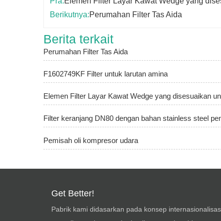
Pra:
Elemen Filter Layar Kawat Wedge yang dise
Berikutnya:
Perumahan Filter Tas Aida
Berita terkait
Perumahan Filter Tas Aida
F1602749KF Filter untuk larutan amina
Elemen Filter Layar Kawat Wedge yang disesuaikan un
Filter keranjang DN80 dengan bahan stainless steel pe
Pemisah oli kompresor udara
Get Better!
Pabrik kami didasarkan pada konsep internasionalisas