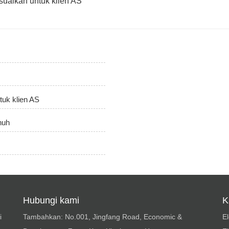
suaikan untuk klien AS
tuk klien AS
nuh
Hubungi kami
K
i
Tambahkan: No.001, Jingfang Road, Economic &
El