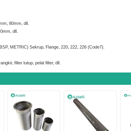
m, 80mm, dll.
0mm, dll.
, METRIC) Sekrup, Flange, 220, 222, 226 (Code7).
ngkir, filter tutup, pelat filter, dll.