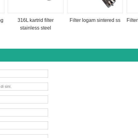
ng
316L kartrid filter
Filter logam sintered ss
Filte
stainless steel