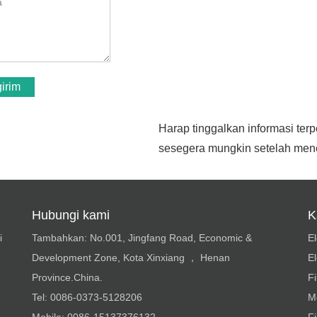
irim
Harap tinggalkan informasi te
sesegera mungkin setelah men
Hubungi kami
K
i
Tambahkan: No.001, Jingfang Road, Economic &
El
Development Zone, Kota Xinxiang ， Henan
E
Province.China.
Fi
Tel: 0086-0373-5128206
Me