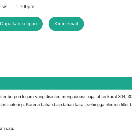
esisi ： 1-100μm
Dapatkan kutipan
Kirim email
 filter berpori logam yang disinter, mengadopsi baja tahan karat 304
an sintering. Karena bahan baja tahan karat, sehingga elemen filter 
an uap.