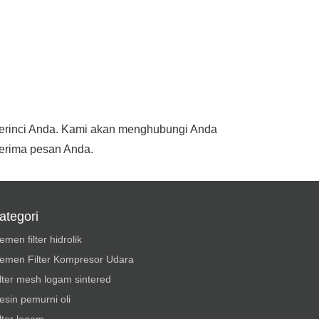
rperinci Anda. Kami akan menghubungi Anda
erima pesan Anda.
ategori
emen filter hidrolik
lemen Filter Kompresor Udara
lter mesh logam sintered
sin pemurni oli