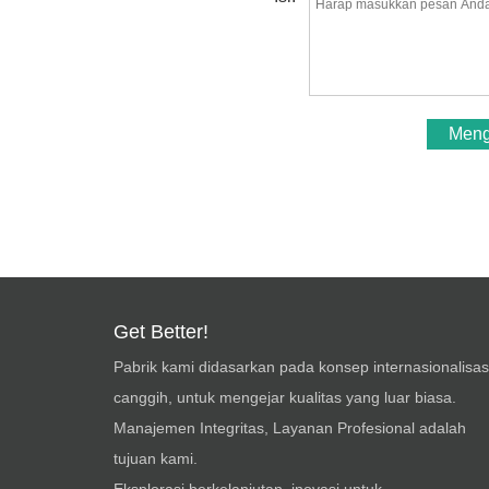
Meng
Get Better!
Pabrik kami didasarkan pada konsep internasionalisas
canggih, untuk mengejar kualitas yang luar biasa.
Manajemen Integritas, Layanan Profesional adalah
tujuan kami.