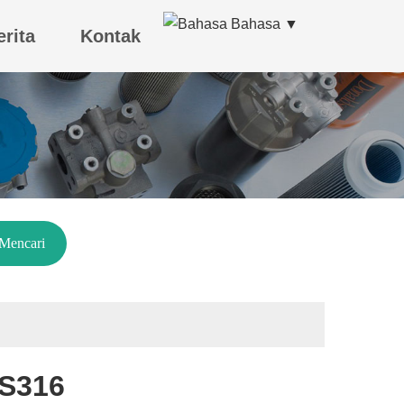
Bahasa ▼
erita
Kontak
Mencari
SS316