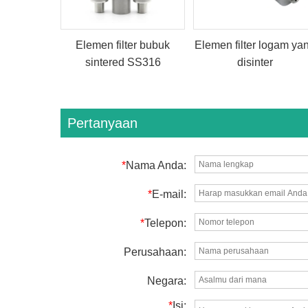
Elemen filter bubuk
Elemen filter logam ya
sintered SS316
disinter
Pertanyaan
*
Nama Anda:
*
E-mail:
*
Telepon:
Perusahaan:
Negara:
*
Isi: