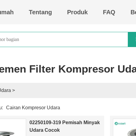
umah
Tentang
Produk
FAQ
B
emen Filter Kompresor Ud
Udara
>
u:
Pelat kain filter polypropylene dan bingkai filter tekan kain filt
Penggantian paking untuk 88290004-428
02250109-319 Pemisah Minyak
Cairan Kompresor Udara
Udara Cocok
88290017-431 Suku Cadang Kompresor Udara