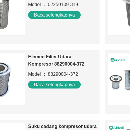
Model ： 02250109-319
88290001-129 Silinder Udara
Baca selengkapnya
Elemen Filter Udara
Kompresor 88290004-372
Model ： 88290004-372
Baca selengkapnya
Suku cadang kompresor udara