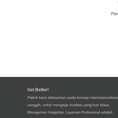
Per
Get Better!
Pabrik kami didasarkan pada konsep internasionalisas
canggih, untuk mengejar kualitas yang luar biasa.
Manajemen Integritas, Layanan Profesional adalah