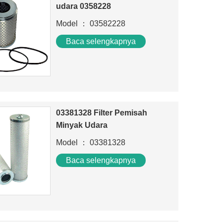
udara 0358228
Model ： 03582228
Baca selengkapnya
03381328 Filter Pemisah
Minyak Udara
Model ： 03381328
Baca selengkapnya