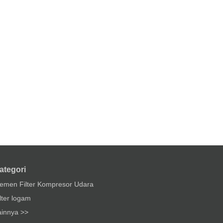
ategori
lemen Filter Kompresor Udara
lter logam
ainnya >>