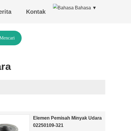
Bahasa ▼
erita
Kontak
Mencari
ara
er industri
Elemen Pemisah Minyak Udara
02250109-321