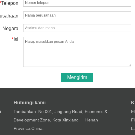
*
Telepon:
usahaan:
Negara:
*
Isi:
Mengirim
Hubungi kami
K
i
Tambahkan: No.001, Jingfang Road, Economic &
E
Development Zone, Kota Xinxiang ， Henan
Fi
Province.China.
L