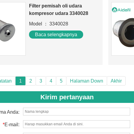
Filter pemisah oli udara
kompresor udara 3340028
Model ： 3340028
Baca selengkapnya
atatan
1
2
3
4
5
Halaman Down
Akhir
Kirim pertanyaan
ma Anda:
*
E-mail: